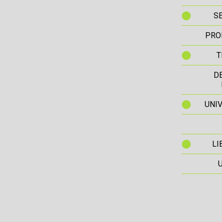
S
PRO
T
D
UNIV
LI