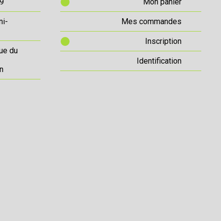
69
Mon panier
ni-
Mes commandes
Inscription
ue du
Identification
n