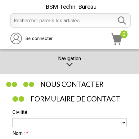
BSM Techni Bureau
0
Se connecter
Navigation
CATALOGUE
NOUS CONTACTER
PROMOTION
FORMULAIRE DE CONTACT
NOTRE MAGASIN
Civilité :
NOUS CONTACTER
RÉALISATION
Nom :
*