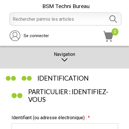
BSM Techni Bureau
0
Se connecter
Navigation
CATALOGUE
IDENTIFICATION
PROMOTION
PARTICULIER : IDENTIFIEZ-
NOTRE MAGASIN
VOUS
NOUS CONTACTER
RÉALISATION
Identifiant (ou adresse électronique) :
*