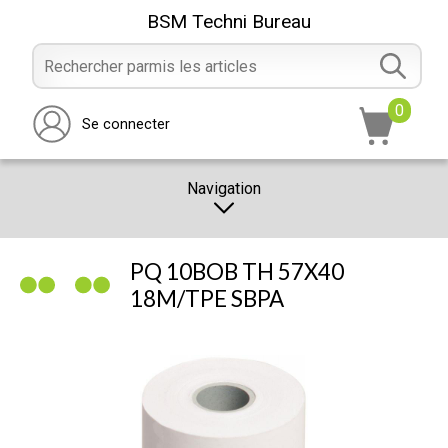
BSM Techni Bureau
0
Se connecter
Navigation
CATALOGUE
PQ 10BOB TH 57X40
PROMOTION
18M/TPE SBPA
NOTRE MAGASIN
NOUS CONTACTER
RÉALISATION