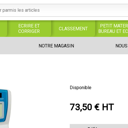
ECRIRE ET
PETIT MATER
CLASSEMENT
CORRIGER
BUREAU ET E
S
SERVICES
PRODUITS
TRAVAUX
NOTRE MAGASIN
NOUS
S
GENERAUX
ALIMENTAIRES
MANUELS
UNIVERS MAGASIN
Disponible
73,50 € HT