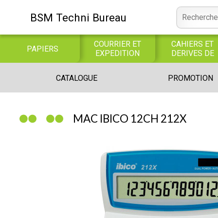
BSM Techni Bureau
COURRIER ET
CAHIERS ET
PAPIERS
EXPEDITION
DERIVES DE
PAPIER
CONSOMMABLE
BUREAUTIQUE
INFORMATIQUE
CATALOGUE
PROMOTION
INFORMATIQUE
JEUX
LIBRAIRIE CATALOGUE
MAC IBICO 12CH 212X