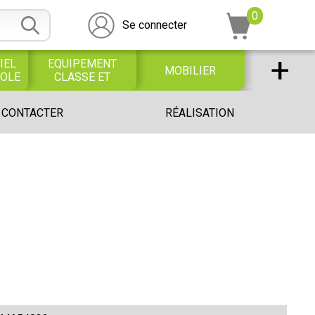
0
Se connecter
+
IEL
EQUIPEMENT
MOBILIER
COLE
CLASSE ET
BUREAU
DESSIN SCOLAIRE
UNIVERS PETITE
 CONTACTER
RÉALISATION
ET
ENFANCE
PROFESSIONNEL