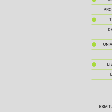
PRO
T
D
UNIV
LI
BSM Te