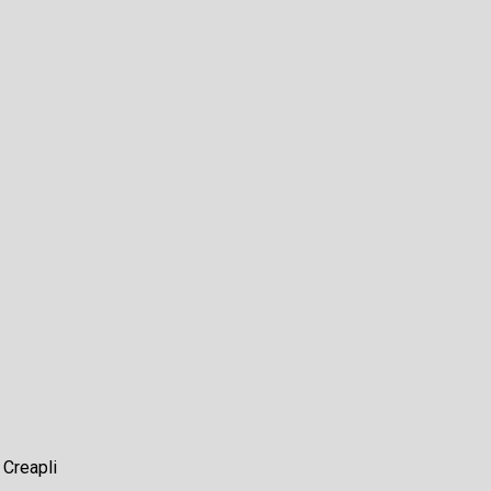
r
Creapli