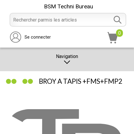
BSM Techni Bureau
0
Se connecter
Navigation
CATALOGUE
BROY A TAPIS +FMS+FMP2
PROMOTION
NOTRE MAGASIN
NOUS CONTACTER
RÉALISATION