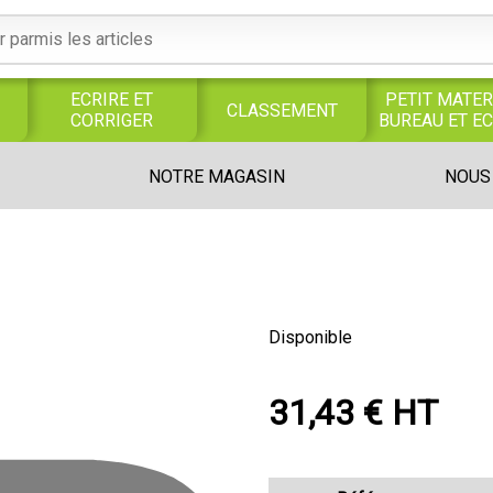
ECRIRE ET
PETIT MATER
CLASSEMENT
CORRIGER
BUREAU ET E
S
SERVICES
PRODUITS
TRAVAUX
NOTRE MAGASIN
NOUS
S
GENERAUX
ALIMENTAIRES
MANUELS
UNIVERS MAGASIN
Disponible
31,43 € HT