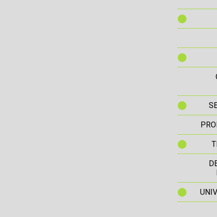
S
PRO
T
D
UNIV