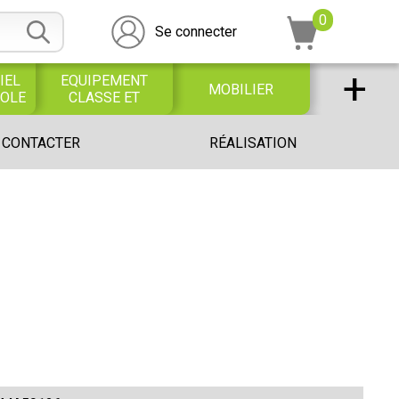
0
Se connecter
+
IEL
EQUIPEMENT
MOBILIER
COLE
CLASSE ET
BUREAU
DESSIN SCOLAIRE
UNIVERS PETITE
 CONTACTER
RÉALISATION
ET
ENFANCE
PROFESSIONNEL