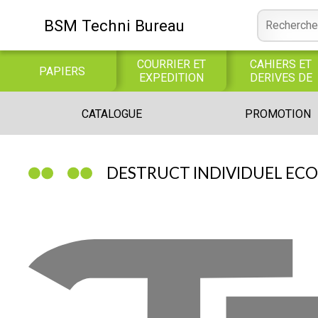
BSM Techni Bureau
COURRIER ET
CAHIERS ET
PAPIERS
EXPEDITION
DERIVES DE
PAPIER
CONSOMMABLE
BUREAUTIQUE
INFORMATIQUE
CATALOGUE
PROMOTION
INFORMATIQUE
JEUX
LIBRAIRIE CATALOGUE
DESTRUCT INDIVIDUEL ECO