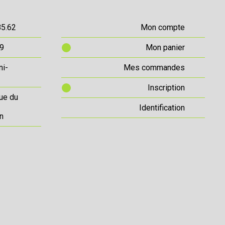
85.62
Mon compte
69
Mon panier
ni-
Mes commandes
Inscription
ue du
Identification
n