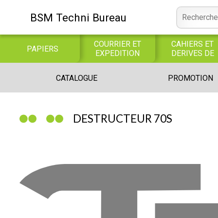
BSM Techni Bureau
COURRIER ET
CAHIERS ET
PAPIERS
EXPEDITION
DERIVES DE
PAPIER
CONSOMMABLE
BUREAUTIQUE
INFORMATIQUE
CATALOGUE
PROMOTION
INFORMATIQUE
JEUX
LIBRAIRIE CATALOGUE
DESTRUCTEUR 70S