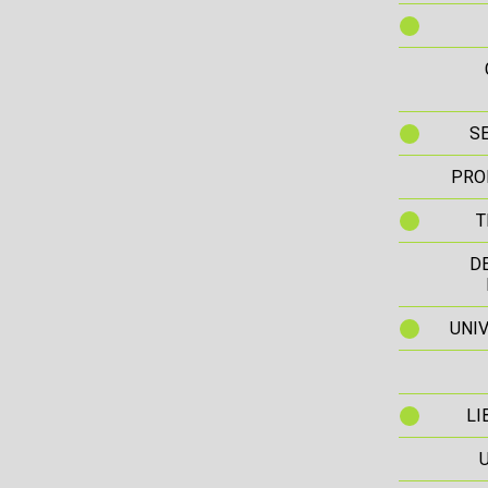
S
PRO
T
D
UNIV
LI