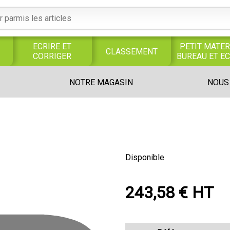
ECRIRE ET
PETIT MATER
CLASSEMENT
CORRIGER
BUREAU ET E
S
SERVICES
PRODUITS
TRAVAUX
NOTRE MAGASIN
NOUS
S
GENERAUX
ALIMENTAIRES
MANUELS
UNIVERS MAGASIN
Disponible
243,58 € HT