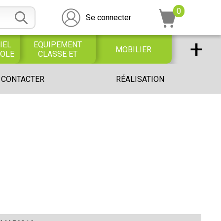
0
Se connecter
+
IEL
EQUIPEMENT
MOBILIER
COLE
CLASSE ET
BUREAU
DESSIN SCOLAIRE
UNIVERS PETITE
 CONTACTER
RÉALISATION
ET
ENFANCE
PROFESSIONNEL