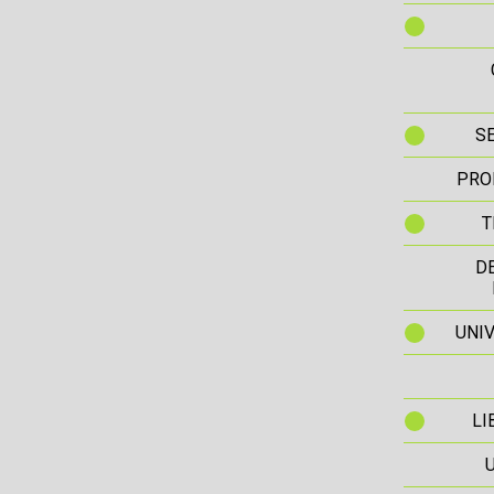
S
PRO
T
D
UNIV
LI