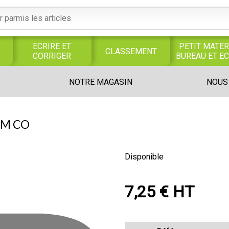
ECRIRE ET
PETIT MATER
CLASSEMENT
CORRIGER
BUREAU ET E
S
SERVICES
PRODUITS
TRAVAUX
NOTRE MAGASIN
NOUS
S
GENERAUX
ALIMENTAIRES
MANUELS
UNIVERS MAGASIN
8M CO
Disponible
7,25 € HT