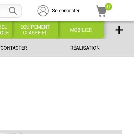
0
Se connecter
+
IEL
EQUIPEMENT
MOBILIER
COLE
CLASSE ET
BUREAU
DESSIN SCOLAIRE
UNIVERS PETITE
 CONTACTER
RÉALISATION
ET
ENFANCE
PROFESSIONNEL