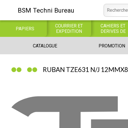
BSM Techni Bureau
COURRIER ET
CAHIERS ET
PAPIERS
EXPEDITION
DERIVES DE
PAPIER
CONSOMMABLE
BUREAUTIQUE
INFORMATIQUE
CATALOGUE
PROMOTION
INFORMATIQUE
JEUX
LIBRAIRIE CATALOGUE
RUBAN TZE631 N/J 12MMX