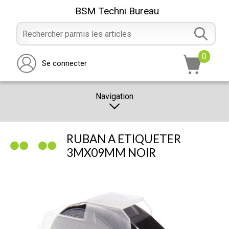
BSM Techni Bureau
0
Se connecter
Navigation
CATALOGUE
RUBAN A ETIQUETER
PROMOTION
3MX09MM NOIR
NOTRE MAGASIN
NOUS CONTACTER
RÉALISATION