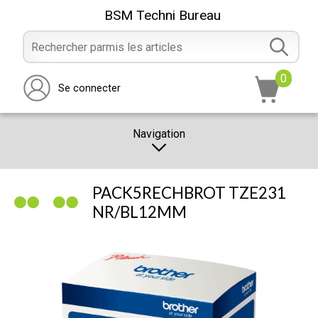
BSM Techni Bureau
0
Se connecter
Navigation
CATALOGUE
PACK5RECHBROT TZE231
PROMOTION
NR/BL12MM
NOTRE MAGASIN
NOUS CONTACTER
RÉALISATION