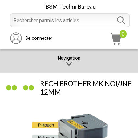
BSM Techni Bureau
0
Se connecter
Navigation
CATALOGUE
RECH BROTHER MK NOI/JNE
PROMOTION
12MM
NOTRE MAGASIN
NOUS CONTACTER
RÉALISATION