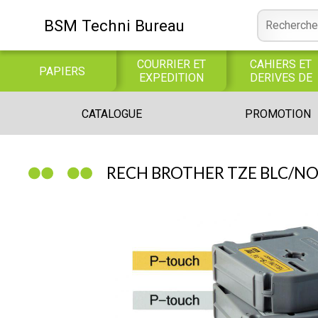
BSM Techni Bureau
COURRIER ET
CAHIERS ET
PAPIERS
EXPEDITION
DERIVES DE
PAPIER
CONSOMMABLE
BUREAUTIQUE
INFORMATIQUE
CATALOGUE
PROMOTION
INFORMATIQUE
JEUX
LIBRAIRIE CATALOGUE
RECH BROTHER TZE BLC/N