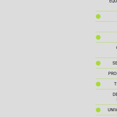
EQU
S
PRO
T
D
UNIV