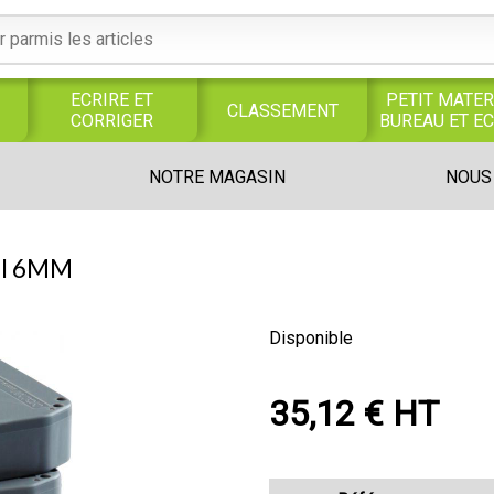
ECRIRE ET
PETIT MATER
CLASSEMENT
CORRIGER
BUREAU ET E
S
SERVICES
PRODUITS
TRAVAUX
NOTRE MAGASIN
NOUS
S
GENERAUX
ALIMENTAIRES
MANUELS
UNIVERS MAGASIN
OI 6MM
Disponible
35,12 € HT