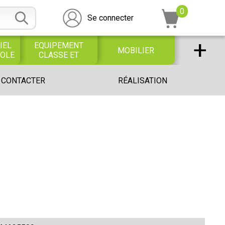
0
Se connecter
+
IEL
EQUIPEMENT
MOBILIER
COLE
CLASSE ET
BUREAU
DESSIN SCOLAIRE
UNIVERS PETITE
 CONTACTER
RÉALISATION
ET
ENFANCE
PROFESSIONNEL