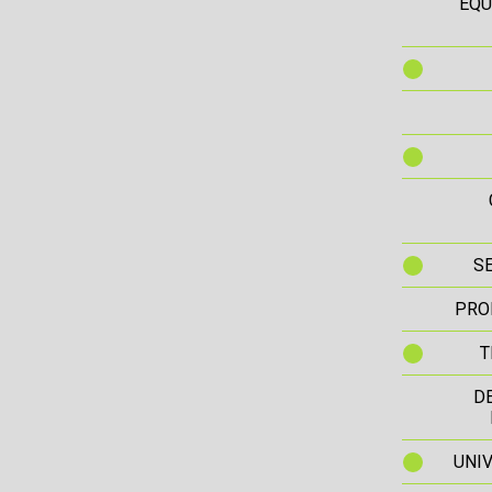
EQU
S
PRO
T
D
UNIV