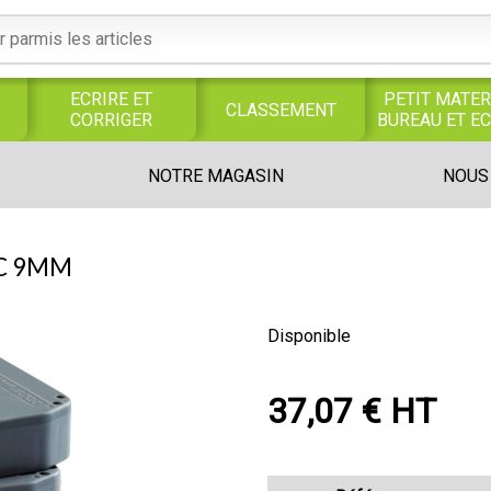
ECRIRE ET
PETIT MATER
CLASSEMENT
CORRIGER
BUREAU ET E
S
SERVICES
PRODUITS
TRAVAUX
NOTRE MAGASIN
NOUS
S
GENERAUX
ALIMENTAIRES
MANUELS
UNIVERS MAGASIN
LC 9MM
Disponible
37,07 € HT