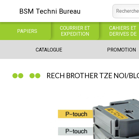
BSM Techni Bureau
COURRIER ET
CAHIERS ET
PAPIERS
EXPEDITION
DERIVES DE
PAPIER
CONSOMMABLE
BUREAUTIQUE
INFORMATIQUE
CATALOGUE
PROMOTION
INFORMATIQUE
JEUX
LIBRAIRIE CATALOGUE
RECH BROTHER TZE NOI/B