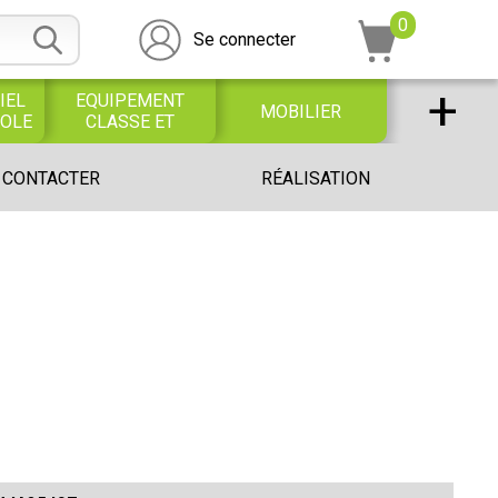
0
Se connecter
+
IEL
EQUIPEMENT
MOBILIER
COLE
CLASSE ET
BUREAU
DESSIN SCOLAIRE
UNIVERS PETITE
 CONTACTER
RÉALISATION
ET
ENFANCE
PROFESSIONNEL