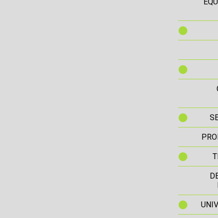
EQU
S
PRO
T
D
UNIV