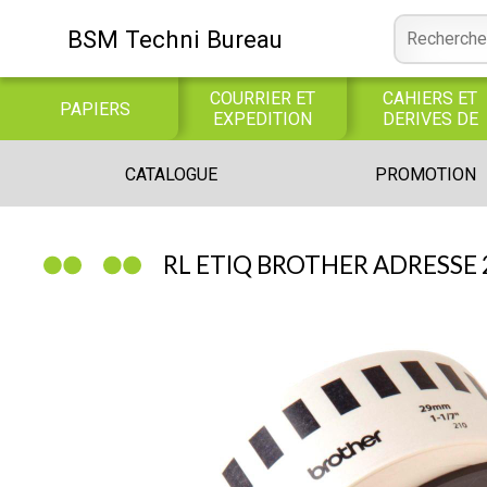
BSM Techni Bureau
COURRIER ET
CAHIERS ET
PAPIERS
EXPEDITION
DERIVES DE
PAPIER
CONSOMMABLE
BUREAUTIQUE
INFORMATIQUE
CATALOGUE
PROMOTION
INFORMATIQUE
JEUX
LIBRAIRIE CATALOGUE
RL ETIQ BROTHER ADRESSE 