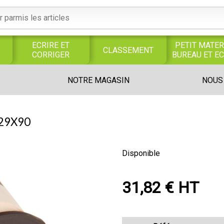
ECRIRE ET
PETIT MATER
CLASSEMENT
CORRIGER
BUREAU ET E
S
SERVICES
PRODUITS
TRAVAUX
NOTRE MAGASIN
NOUS
S
GENERAUX
ALIMENTAIRES
MANUELS
UNIVERS MAGASIN
29X90
Disponible
31,82 € HT