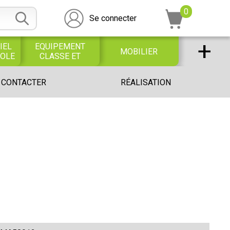
0
Se connecter
+
IEL
EQUIPEMENT
MOBILIER
COLE
CLASSE ET
BUREAU
DESSIN SCOLAIRE
UNIVERS PETITE
 CONTACTER
RÉALISATION
ET
ENFANCE
PROFESSIONNEL