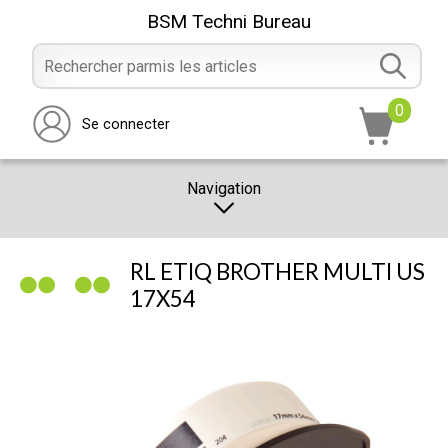
BSM Techni Bureau
0
Se connecter
Navigation
CATALOGUE
RL ETIQ BROTHER MULTI US
PROMOTION
17X54
NOTRE MAGASIN
NOUS CONTACTER
RÉALISATION