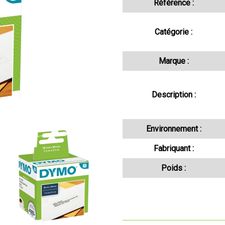
Référence :
Catégorie :
Marque :
Description :
Environnement :
Fabriquant :
Poids :