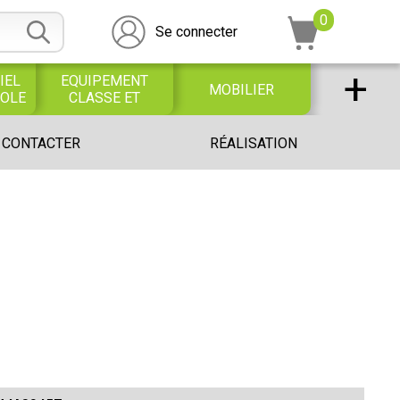
0
Se connecter
+
IEL
EQUIPEMENT
MOBILIER
COLE
CLASSE ET
BUREAU
DESSIN SCOLAIRE
UNIVERS PETITE
 CONTACTER
RÉALISATION
ET
ENFANCE
PROFESSIONNEL