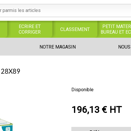
ECRIRE ET
PETIT MATER
CLASSEMENT
CORRIGER
BUREAU ET E
S
SERVICES
PRODUITS
TRAVAUX
NOTRE MAGASIN
NOUS
S
GENERAUX
ALIMENTAIRES
MANUELS
UNIVERS MAGASIN
 28X89
Disponible
196,13 € HT