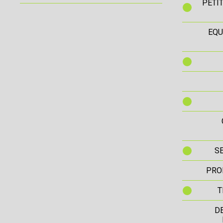
PETI
EQU
S
PRO
T
D