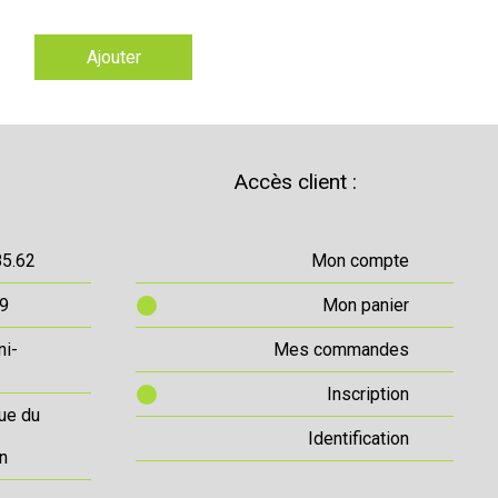
Ajouter
Accès client :
85.62
Mon compte
69
Mon panier
ni-
Mes commandes
Inscription
ue du
Identification
n