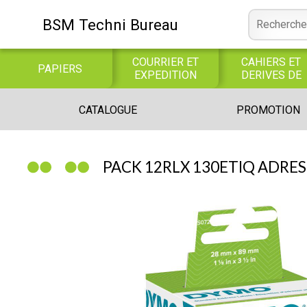
BSM Techni Bureau
COURRIER ET
CAHIERS ET
PAPIERS
EXPEDITION
DERIVES DE
PAPIER
CONSOMMABLE
BUREAUTIQUE
INFORMATIQUE
CATALOGUE
PROMOTION
INFORMATIQUE
JEUX
LIBRAIRIE CATALOGUE
PACK 12RLX 130ETIQ ADRES