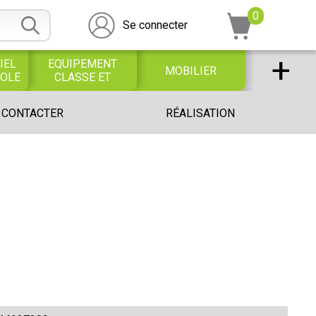
0
Se connecter
+
IEL
EQUIPEMENT
MOBILIER
COLE
CLASSE ET
BUREAU
DESSIN SCOLAIRE
UNIVERS PETITE
 CONTACTER
RÉALISATION
ET
ENFANCE
PROFESSIONNEL