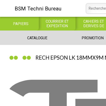
BSM Techni Bureau
COURRIER ET
CAHIERS ET
PAPIERS
EXPEDITION
DERIVES DE
PAPIER
CONSOMMABLE
BUREAUTIQUE
INFORMATIQUE
CATALOGUE
PROMOTION
INFORMATIQUE
JEUX
LIBRAIRIE CATALOGUE
RECH EPSON LK 18MMX9M 