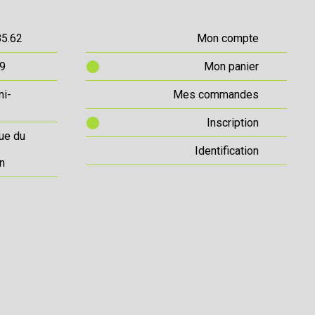
85.62
Mon compte
69
Mon panier
ni-
Mes commandes
Inscription
ue du
Identification
n