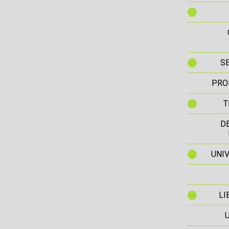
S
PRO
T
D
UNIV
LI