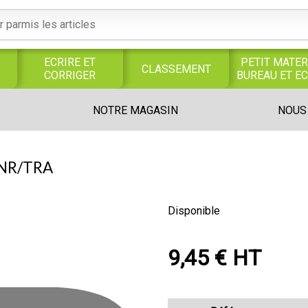
ECRIRE ET
PETIT MATER
CLASSEMENT
CORRIGER
BUREAU ET E
S
SERVICES
PRODUITS
TRAVAUX
NOTRE MAGASIN
NOUS
S
GENERAUX
ALIMENTAIRES
MANUELS
UNIVERS MAGASIN
NR/TRA
Disponible
9,45 € HT