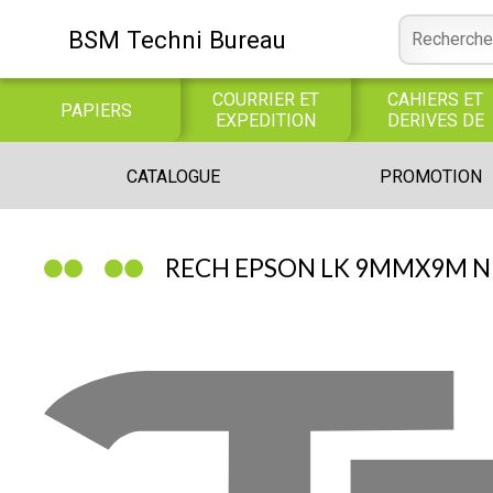
BSM Techni Bureau
COURRIER ET
CAHIERS ET
PAPIERS
EXPEDITION
DERIVES DE
PAPIER
CONSOMMABLE
BUREAUTIQUE
INFORMATIQUE
CATALOGUE
PROMOTION
INFORMATIQUE
JEUX
LIBRAIRIE CATALOGUE
RECH EPSON LK 9MMX9M N