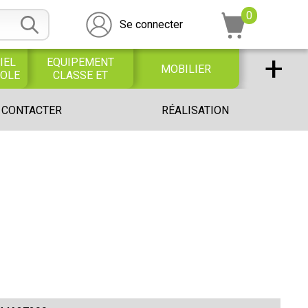
0
Se connecter
+
IEL
EQUIPEMENT
MOBILIER
COLE
CLASSE ET
BUREAU
DESSIN SCOLAIRE
UNIVERS PETITE
 CONTACTER
RÉALISATION
ET
ENFANCE
PROFESSIONNEL