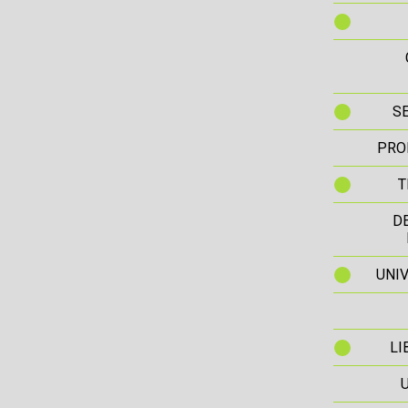
S
PRO
T
D
UNIV
LI