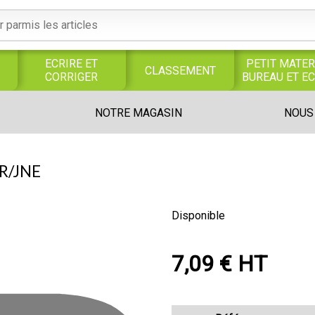
ECRIRE ET
PETIT MATER
CLASSEMENT
CORRIGER
BUREAU ET E
S
SERVICES
PRODUITS
TRAVAUX
NOTRE MAGASIN
NOUS
S
GENERAUX
ALIMENTAIRES
MANUELS
UNIVERS MAGASIN
R/JNE
Disponible
7,09 € HT