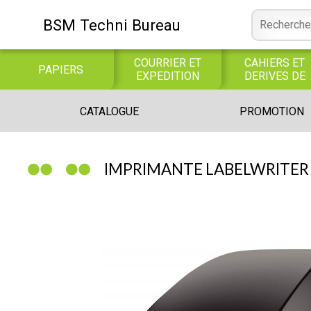
BSM Techni Bureau
COURRIER ET
CAHIERS ET
PAPIERS
EXPEDITION
DERIVES DE
PAPIER
CONSOMMABLE
BUREAUTIQUE
INFORMATIQUE
CATALOGUE
PROMOTION
INFORMATIQUE
JEUX
LIBRAIRIE CATALOGUE
IMPRIMANTE LABELWRITER