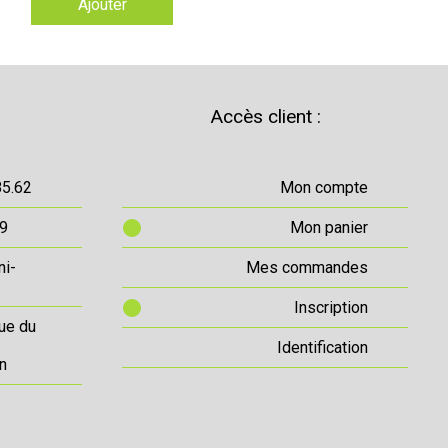
Ajouter
Accès client :
85.62
Mon compte
69
Mon panier
ni-
Mes commandes
Inscription
ue du
Identification
n