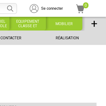
0
Se connecter
+
IEL
EQUIPEMENT
MOBILIER
COLE
CLASSE ET
BUREAU
DESSIN SCOLAIRE
UNIVERS PETITE
 CONTACTER
RÉALISATION
ET
ENFANCE
PROFESSIONNEL