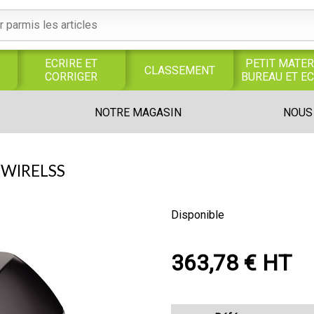
ECRIRE ET
PETIT MATER
CLASSEMENT
CORRIGER
BUREAU ET E
S
SERVICES
PRODUITS
TRAVAUX
NOTRE MAGASIN
NOUS
S
GENERAUX
ALIMENTAIRES
MANUELS
UNIVERS MAGASIN
 WIRELSS
Disponible
363,78 € HT