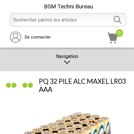
BSM Techni Bureau
0
Se connecter
Navigation
CATALOGUE
PQ 32 PILE ALC MAXEL LR03
PROMOTION
AAA
NOTRE MAGASIN
NOUS CONTACTER
RÉALISATION