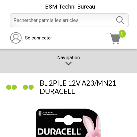
BSM Techni Bureau
0
Se connecter
Navigation
CATALOGUE
BL 2PILE 12V A23/MN21
PROMOTION
DURACELL
NOTRE MAGASIN
NOUS CONTACTER
RÉALISATION