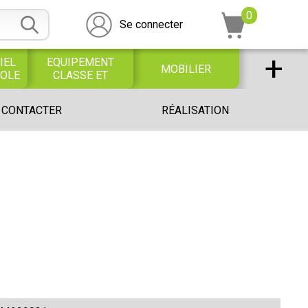
0
Se connecter
+
IEL
EQUIPEMENT
MOBILIER
COLE
CLASSE ET
BUREAU
DESSIN SCOLAIRE
UNIVERS PETITE
 CONTACTER
RÉALISATION
ET
ENFANCE
PROFESSIONNEL