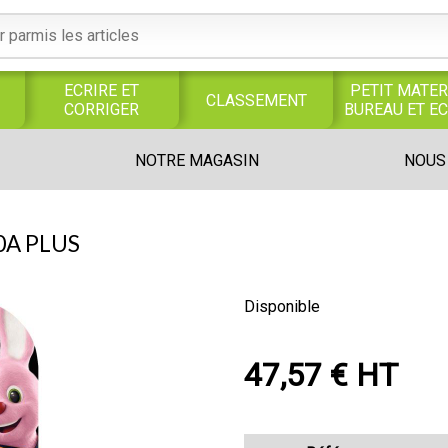
ECRIRE ET
PETIT MATER
CLASSEMENT
CORRIGER
BUREAU ET E
S
SERVICES
PRODUITS
TRAVAUX
NOTRE MAGASIN
NOUS
S
GENERAUX
ALIMENTAIRES
MANUELS
UNIVERS MAGASIN
0A PLUS
Disponible
47,57 € HT