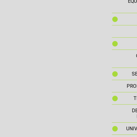
EQU
S
PRO
T
D
UNIV