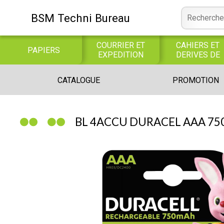
BSM Techni Bureau
COURRIER ET
CAHIERS ET
PAPIERS
EXPEDITION
DERIVES DE
PAPIER
CONSOMMABLE
BUREAUTIQUE
INFORMATIQUE
CATALOGUE
PROMOTION
INFORMATIQUE
JEUX
LIBRAIRIE CATALOGUE
BL 4ACCU DURACEL AAA 75