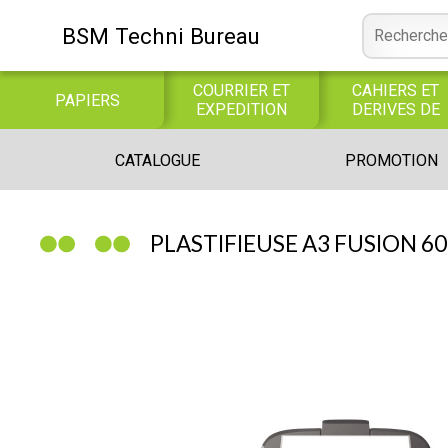
BSM Techni Bureau
COURRIER ET
CAHIERS ET
PAPIERS
EXPEDITION
DERIVES DE
PAPIER
CONSOMMABLE
BUREAUTIQUE
INFORMATIQUE
CATALOGUE
PROMOTION
INFORMATIQUE
JEUX
LIBRAIRIE CATALOGUE
PLASTIFIEUSE A3 FUSION 6