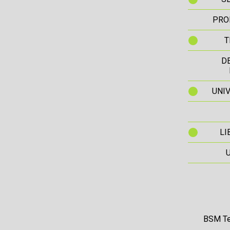
PRO
T
D
UNIV
LI
BSM Te