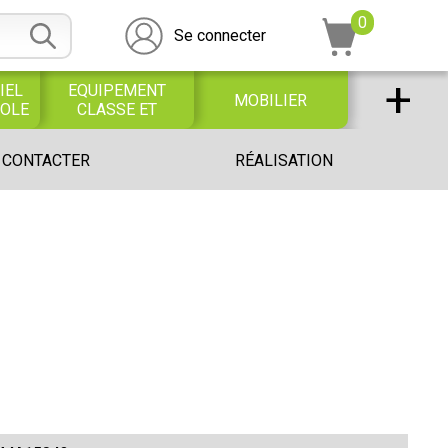
0
Se connecter
+
IEL
EQUIPEMENT
MOBILIER
COLE
CLASSE ET
BUREAU
DESSIN SCOLAIRE
UNIVERS PETITE
 CONTACTER
RÉALISATION
ET
ENFANCE
PROFESSIONNEL