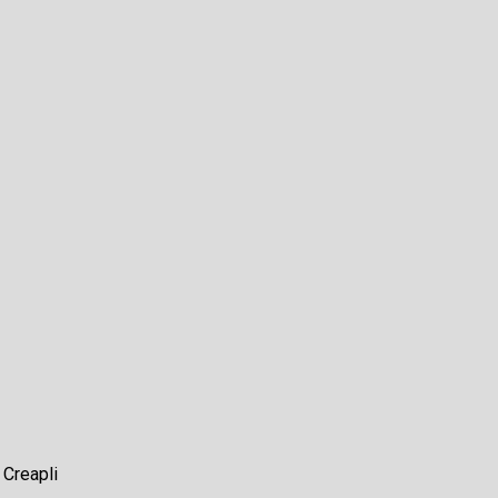
r
Creapli