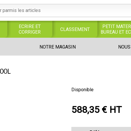
ECRIRE ET
PETIT MATER
CLASSEMENT
CORRIGER
BUREAU ET E
S
SERVICES
PRODUITS
TRAVAUX
NOTRE MAGASIN
NOUS
S
GENERAUX
ALIMENTAIRES
MANUELS
UNIVERS MAGASIN
000L
Disponible
588,35 € HT