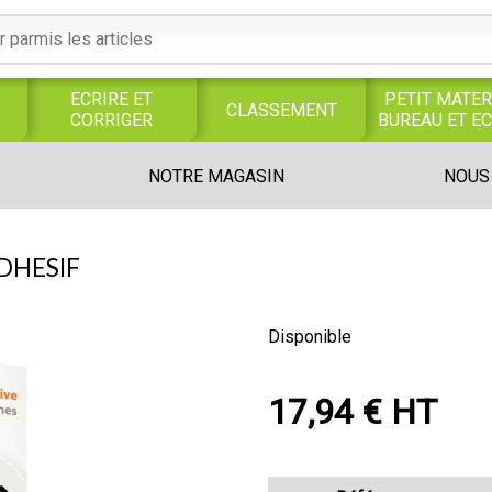
ECRIRE ET
PETIT MATER
CLASSEMENT
CORRIGER
BUREAU ET E
S
SERVICES
PRODUITS
TRAVAUX
NOTRE MAGASIN
NOUS
S
GENERAUX
ALIMENTAIRES
MANUELS
UNIVERS MAGASIN
DHESIF
Disponible
17,94 € HT