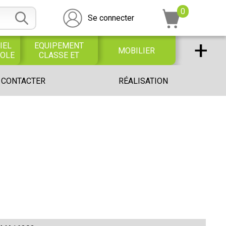
0
Se connecter
+
IEL
EQUIPEMENT
MOBILIER
COLE
CLASSE ET
BUREAU
DESSIN SCOLAIRE
UNIVERS PETITE
 CONTACTER
RÉALISATION
ET
ENFANCE
PROFESSIONNEL