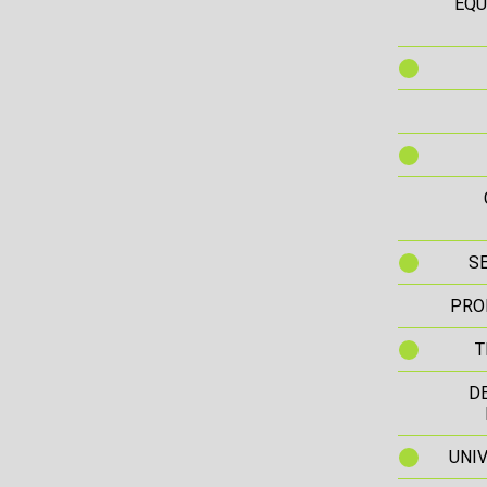
EQU
S
PRO
T
D
UNIV