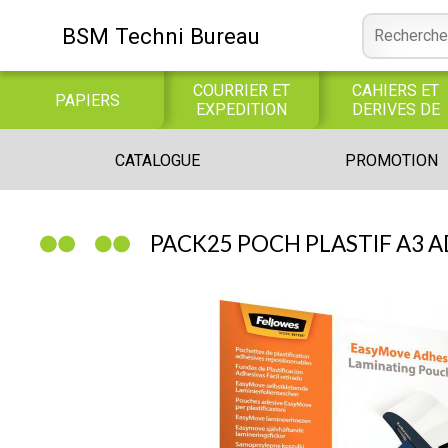
BSM Techni Bureau
COURRIER ET
CAHIERS ET
PAPIERS
EXPEDITION
DERIVES DE
PAPIER
CONSOMMABLE
BUREAUTIQUE
INFORMATIQUE
CATALOGUE
PROMOTION
INFORMATIQUE
JEUX
LIBRAIRIE CATALOGUE
PACK25 POCH PLASTIF A3 A