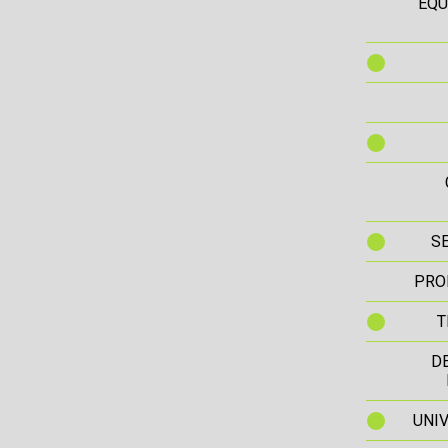
EQU
S
PRO
T
D
UNIV