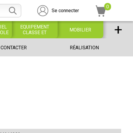
0
Se connecter
+
IEL
EQUIPEMENT
MOBILIER
COLE
CLASSE ET
BUREAU
DESSIN SCOLAIRE
UNIVERS PETITE
 CONTACTER
RÉALISATION
ET
ENFANCE
PROFESSIONNEL