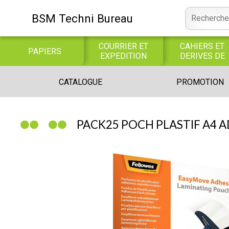
BSM Techni Bureau
COURRIER ET
CAHIERS ET
PAPIERS
EXPEDITION
DERIVES DE
PAPIER
CONSOMMABLE
BUREAUTIQUE
INFORMATIQUE
CATALOGUE
PROMOTION
INFORMATIQUE
JEUX
LIBRAIRIE CATALOGUE
PACK25 POCH PLASTIF A4 A