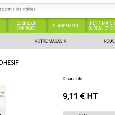
ECRIRE ET
PETIT MATER
CLASSEMENT
CORRIGER
BUREAU ET E
S
SERVICES
PRODUITS
TRAVAUX
NOTRE MAGASIN
NOUS
S
GENERAUX
ALIMENTAIRES
MANUELS
UNIVERS MAGASIN
DHESIF
Disponible
9,11 € HT