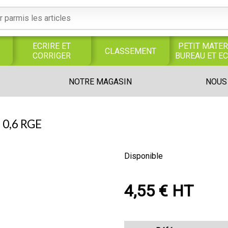
ECRIRE ET
PETIT MATER
CLASSEMENT
CORRIGER
BUREAU ET E
S
SERVICES
PRODUITS
TRAVAUX
NOTRE MAGASIN
NOUS
S
GENERAUX
ALIMENTAIRES
MANUELS
UNIVERS MAGASIN
0,6 RGE
Disponible
4,55 € HT