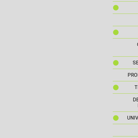
S
PRO
T
D
UNIV