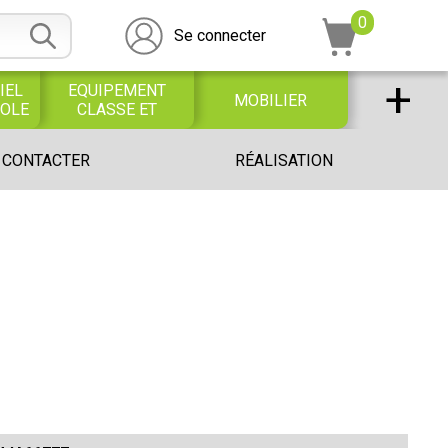
0
Se connecter
+
IEL
EQUIPEMENT
MOBILIER
COLE
CLASSE ET
BUREAU
DESSIN SCOLAIRE
UNIVERS PETITE
 CONTACTER
RÉALISATION
ET
ENFANCE
PROFESSIONNEL