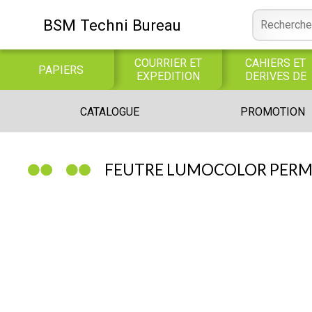
BSM Techni Bureau
COURRIER ET
CAHIERS ET
PAPIERS
EXPEDITION
DERIVES DE
PAPIER
CONSOMMABLE
BUREAUTIQUE
INFORMATIQUE
CATALOGUE
PROMOTION
INFORMATIQUE
JEUX
LIBRAIRIE CATALOGUE
FEUTRE LUMOCOLOR PERM 