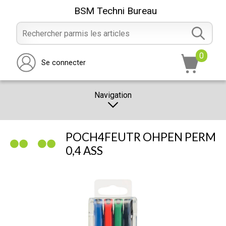
BSM Techni Bureau
0
Se connecter
Navigation
CATALOGUE
POCH4FEUTR OHPEN PERM
PROMOTION
0,4 ASS
NOTRE MAGASIN
NOUS CONTACTER
RÉALISATION