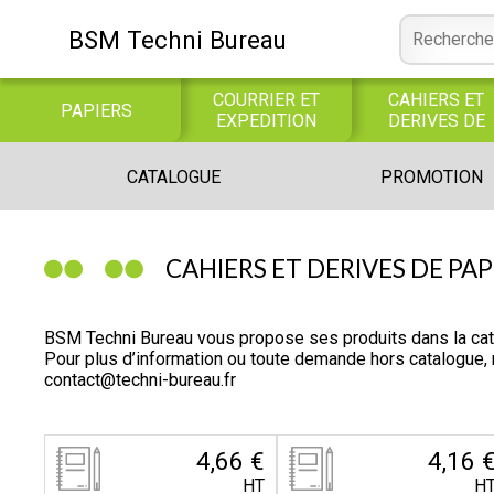
BSM Techni Bureau
COURRIER ET
CAHIERS ET
PAPIERS
EXPEDITION
DERIVES DE
PAPIER
CONSOMMABLE
BUREAUTIQUE
INFORMATIQUE
CATALOGUE
PROMOTION
INFORMATIQUE
JEUX
LIBRAIRIE CATALOGUE
CAHIERS ET DERIVES DE P
BSM Techni Bureau vous propose ses produits dans la c
Pour plus d’information ou toute demande hors catalogue
contact@techni-bureau.fr
4,66 €
4,16 
HT
H