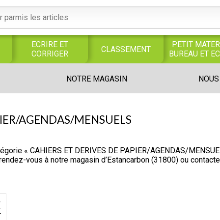
ECRIRE ET
PETIT MATER
CLASSEMENT
CORRIGER
BUREAU ET E
S
SERVICES
PRODUITS
TRAVAUX
NOTRE MAGASIN
NOUS
S
GENERAUX
ALIMENTAIRES
MANUELS
UNIVERS MAGASIN
APIER/AGENDAS/MENSUELS
atégorie « CAHIERS ET DERIVES DE PAPIER/AGENDAS/MENSUELS ».
, rendez-vous à notre magasin d’Estancarbon (31800) ou contact
€
T