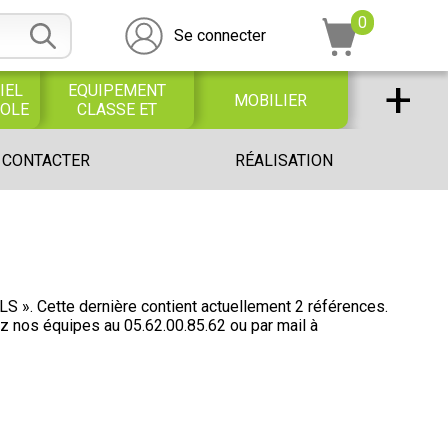
0
Se connecter
+
IEL
EQUIPEMENT
MOBILIER
COLE
CLASSE ET
BUREAU
DESSIN SCOLAIRE
UNIVERS PETITE
 CONTACTER
RÉALISATION
ET
ENFANCE
PROFESSIONNEL
 Cette dernière contient actuellement 2 références.
ez nos équipes au
05.62.00.85.62
ou par mail à