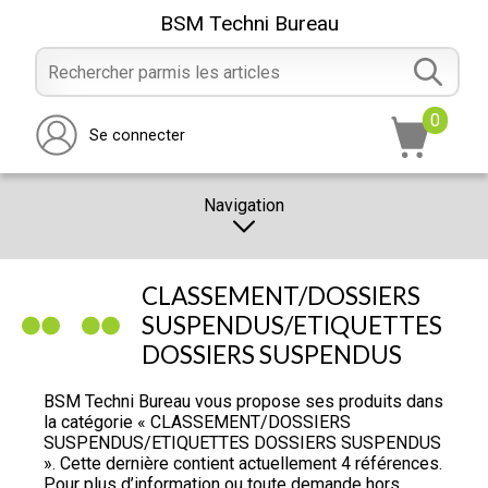
BSM Techni Bureau
0
Se connecter
Navigation
CATALOGUE
CLASSEMENT/DOSSIERS
PROMOTION
SUSPENDUS/ETIQUETTES
DOSSIERS SUSPENDUS
NOTRE MAGASIN
NOUS CONTACTER
BSM Techni Bureau vous propose ses produits dans
la catégorie « CLASSEMENT/DOSSIERS
RÉALISATION
SUSPENDUS/ETIQUETTES DOSSIERS SUSPENDUS
». Cette dernière contient actuellement 4 références.
Pour plus d’information ou toute demande hors