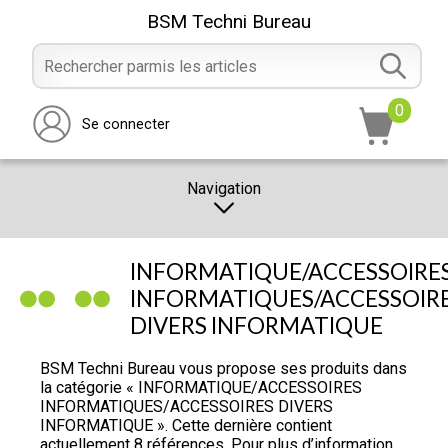
BSM Techni Bureau
0
Se connecter
Navigation
CATALOGUE
INFORMATIQUE/ACCESSOIRE
PROMOTION
INFORMATIQUES/ACCESSOIR
DIVERS INFORMATIQUE
NOTRE MAGASIN
NOUS CONTACTER
BSM Techni Bureau vous propose ses produits dans
la catégorie « INFORMATIQUE/ACCESSOIRES
RÉALISATION
INFORMATIQUES/ACCESSOIRES DIVERS
INFORMATIQUE ». Cette dernière contient
actuellement 8 références. Pour plus d’information