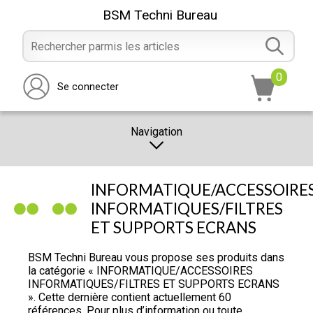
BSM Techni Bureau
0
Se connecter
Navigation
CATALOGUE
INFORMATIQUE/ACCESSOIRE
PROMOTION
INFORMATIQUES/FILTRES
ET SUPPORTS ECRANS
NOTRE MAGASIN
NOUS CONTACTER
BSM Techni Bureau vous propose ses produits dans
la catégorie « INFORMATIQUE/ACCESSOIRES
RÉALISATION
INFORMATIQUES/FILTRES ET SUPPORTS ECRANS
». Cette dernière contient actuellement 60
références. Pour plus d’information ou toute