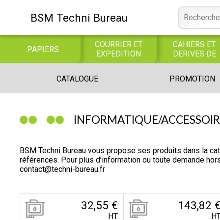
BSM Techni Bureau
COURRIER ET
CAHIERS ET
PAPIERS
EXPEDITION
DERIVES DE
PAPIER
CONSOMMABLE
BUREAUTIQUE
INFORMATIQUE
CATALOGUE
PROMOTION
INFORMATIQUE
JEUX
LIBRAIRIE CATALOGUE
INFORMATIQUE/ACCESSOIR
BSM Techni Bureau vous propose ses produits dans la 
références. Pour plus d’information ou toute demande ho
contact@techni-bureau.fr
32,55 €
143,82 
HT
H