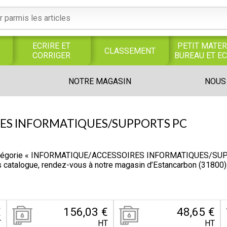
ECRIRE ET
PETIT MATER
CLASSEMENT
CORRIGER
BUREAU ET E
S
SERVICES
PRODUITS
TRAVAUX
NOTRE MAGASIN
NOUS
S
GENERAUX
ALIMENTAIRES
MANUELS
UNIVERS MAGASIN
ES INFORMATIQUES/SUPPORTS PC
catégorie « INFORMATIQUE/ACCESSOIRES INFORMATIQUES/SUPPOR
rs catalogue, rendez-vous à notre magasin d’Estancarbon (31800
€
156,03 €
48,65 €
T
HT
HT