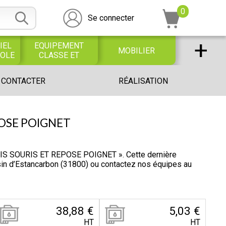
0
Se connecter
+
IEL
EQUIPEMENT
MOBILIER
COLE
CLASSE ET
BUREAU
DESSIN SCOLAIRE
UNIVERS PETITE
 CONTACTER
RÉALISATION
ET
ENFANCE
PROFESSIONNEL
OSE POIGNET
S SOURIS ET REPOSE POIGNET ». Cette dernière
sin d’Estancarbon (31800) ou contactez nos équipes au
38,88 €
5,03 €
HT
HT