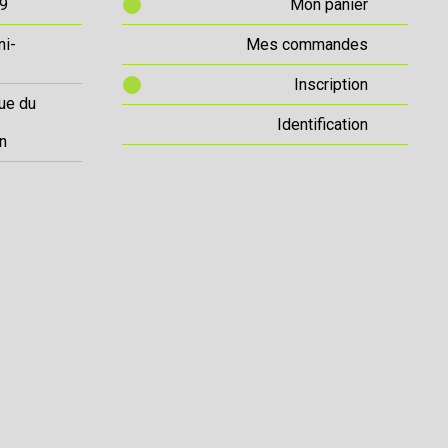
69
Mon panier
ni-
Mes commandes
Inscription
ue du
Identification
n