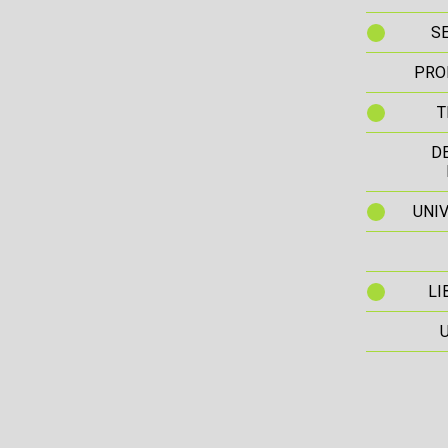
S
PRO
T
D
UNIV
LI