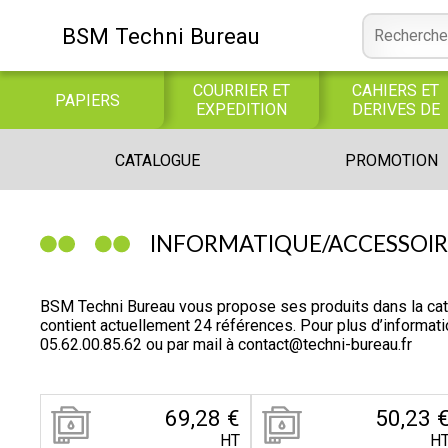
BSM Techni Bureau
COURRIER ET
CAHIERS ET
PAPIERS
EXPEDITION
DERIVES DE
PAPIER
CONSOMMABLE
BUREAUTIQUE
INFORMATIQUE
CATALOGUE
PROMOTION
INFORMATIQUE
JEUX
LIBRAIRIE CATALOGUE
INFORMATIQUE/ACCESSOIRE
BSM Techni Bureau vous propose ses produits dans la
contient actuellement 24 références. Pour plus d’informa
05.62.00.85.62
ou par mail à
contact@techni-bureau.fr
69,28 €
50,23 
HT
H