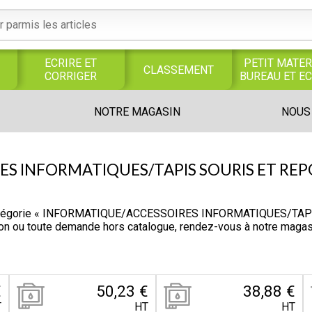
ECRIRE ET
PETIT MATER
CLASSEMENT
CORRIGER
BUREAU ET E
S
SERVICES
PRODUITS
TRAVAUX
NOTRE MAGASIN
NOUS
S
GENERAUX
ALIMENTAIRES
MANUELS
UNIVERS MAGASIN
S INFORMATIQUES/TAPIS SOURIS ET REP
 catégorie « INFORMATIQUE/ACCESSOIRES INFORMATIQUES/TAPI
tion ou toute demande hors catalogue, rendez-vous à notre maga
€
50,23 €
38,88 €
T
HT
HT