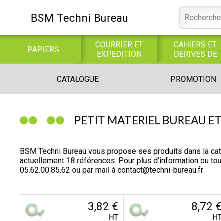
BSM Techni Bureau
COURRIER ET
CAHIERS ET
PAPIERS
EXPEDITION
DERIVES DE
PAPIER
CONSOMMABLE
BUREAUTIQUE
INFORMATIQUE
CATALOGUE
PROMOTION
INFORMATIQUE
JEUX
LIBRAIRIE CATALOGUE
PETIT MATERIEL BUREAU ET
BSM Techni Bureau vous propose ses produits dans la 
actuellement 18 références. Pour plus d’information ou t
05.62.00.85.62
ou par mail à
contact@techni-bureau.fr
3,82 €
8,72 
HT
H