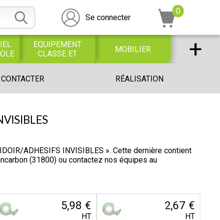
0
Se connecter
+
IEL
EQUIPEMENT
MOBILIER
COLE
CLASSE ET
BUREAU
DESSIN SCOLAIRE
UNIVERS PETITE
 CONTACTER
RÉALISATION
ET
ENFANCE
PROFESSIONNEL
NVISIBLES
DOIR/ADHESIFS INVISIBLES ». Cette dernière contient
tancarbon (31800) ou contactez nos équipes au
5,98 €
2,67 €
HT
HT