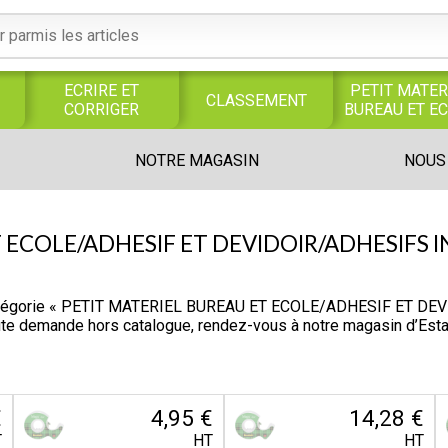
ECRIRE ET
PETIT MATER
CLASSEMENT
CORRIGER
BUREAU ET E
S
SERVICES
PRODUITS
TRAVAUX
NOTRE MAGASIN
NOUS
S
GENERAUX
ALIMENTAIRES
MANUELS
UNIVERS MAGASIN
 ECOLE/ADHESIF ET DEVIDOIR/ADHESIFS I
catégorie « PETIT MATERIEL BUREAU ET ECOLE/ADHESIF ET DEVI
oute demande hors catalogue, rendez-vous à notre magasin d’Es
€
4,95 €
14,28 €
T
HT
HT